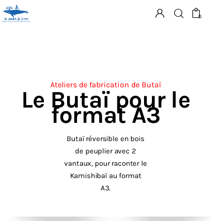
0
Matériel
Ateliers de fabrication de Butaï
Le Butaï pour le
Ressources
format A3
Supports
Butaï réversible en bois
Ateliers
de peuplier avec 2
vantaux, pour raconter le
Articles
Kamishibaï au format
A3.
Contact